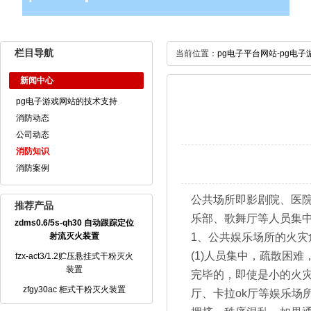
栏目导航
当前位置：
pg电子平台网站-pg电子
新闻中心
pg电子游戏网站的技术支持
消防动态
公司动态
消防知识
消防案例
公共场所即影剧院、医
推荐产品
乐部、歌舞厅等人员集
zdms0.6/5s-qh30 自动跟踪定位
射流灭火装置
1、公共娱乐场所的火灾
(1)人员集中，疏散困
fzx-act3/1.2贮压悬挂式干粉灭火
装置
完毕的，即使是小的火
zfgy30ac 柜式干粉灭火装置
厅、卡拉ok厅等娱乐