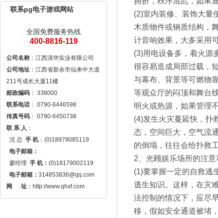
拥挤，秩序混乱，如果
联系pg电子游戏网站
(2)室内装修、装饰大
木质物件或钢质结构，
全国免费服务热线
计音响效果，大多采用
400-8816-119
(3)用电设备多，着火
公司名称
很容易造成局部过载，短
公司地址
：江西省新余市仙来中大道
与幕布、背景等可燃物
等观众厅的闷顶和舞台
邮政编码
联系电话
明火或热源，如果管理
传真号码
(4)发生火灾蔓延快，
联 系 人
： 

态，空间巨大，空气流
  沈 总  
手 机
：(0)18979085119

的倒塌，往往会给扑救
电子邮箱：
2、光顾娱乐场所的注意
  廖经理  
手 机：
(0)18179002119

(1)要掌握一定的自救
电子邮箱：
314853836@qq.com
逃生知识。这样，在灾
网 　 址
：http://www.qhxf.com
法控制的情况下，应尽
移，假如安全通道被堵