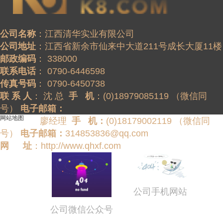
公司名称
公司地址
邮政编码
联系电话
传真号码
联 系 人
： 沈 总  
手   机
：(0)18979085119 （微信同
号） 
电子邮箱：
网站地图
                廖经理  
手   机：
(0)18179002119 （微信同
号） 
电子邮箱：
314853836@qq.com
网 　 址
：http://www.qhxf.com
公司手机网站
公司微信公众号