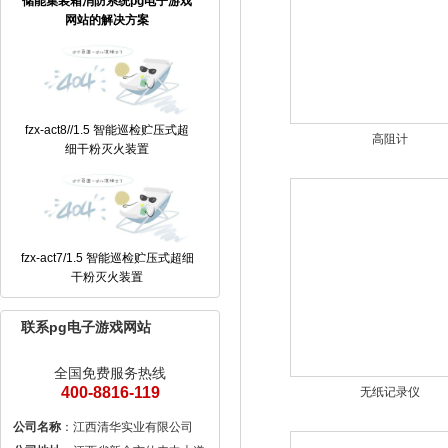
储能集装箱消防系统pg电子游戏
网站的解决方案
fzx-act8//1.5 智能巡检贮压式超
高阻计
细干粉灭火装置
fzx-act7/1.5 智能巡检贮压式超细
干粉灭火装置
联系pg电子游戏网站
全国免费服务热线
400-8816-119
无纸记录仪
公司名称