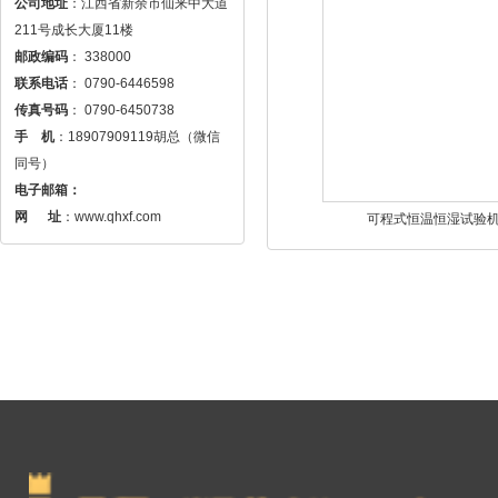
公司地址
：江西省新余市仙来中大道
邮政编码
联系电话
传真号码
手    机
：18907909119胡总（微信
电子邮箱：
网 　 址
：www.qhxf.com
可程式恒温恒湿试验