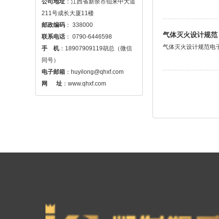
公司地址
：江西省新余市仙来中大道
邮政编码
气体灭火设计规范
联系电话
气体灭火设计规范电子
手    机
：18907909119胡总（微信
电子邮箱
：
huyilong@qhxf.com
网 　 址
：www.qhxf.com