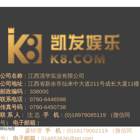
公司名称
公司地址
邮政编码
联系电话
传真号码
联 系 人
： 沈 总  
手   机
：(0)18979085119 （微信同
号） 
电子邮箱：
网站地图
                廖经理  
手   机：
(0)18179002119 （微信同
号） 
电子邮箱：
314853836@qq.com