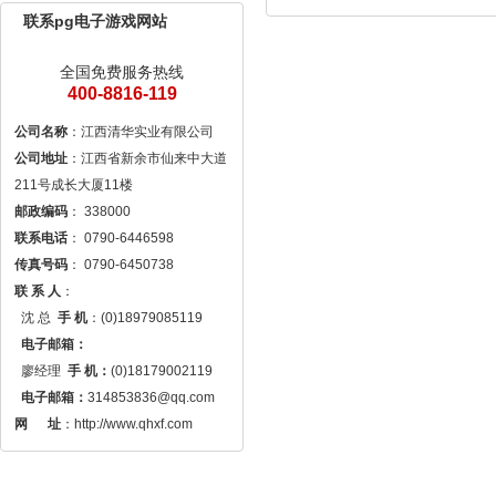
联系pg电子游戏网站
全国免费服务热线
400-8816-119
公司名称
公司地址
：江西省新余市仙来中大道
邮政编码
联系电话
传真号码
联 系 人
： 

  沈 总  
手 机
：(0)18979085119

电子邮箱：
  廖经理  
手 机：
(0)18179002119

电子邮箱：
314853836@qq.com
网 　 址
：http://www.qhxf.com