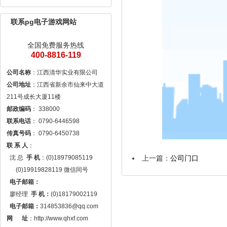
联系pg电子游戏网站
全国免费服务热线
400-8816-119
公司名称
公司地址
：江西省新余市仙来中大道
邮政编码
联系电话
传真号码
联 系 人
： 

上一篇：
公司门口
  沈 总  
手 机
：(0)18979085119

      (0)19919828119 微信同号

电子邮箱：
  廖经理  
手 机：
(0)18179002119

电子邮箱：
314853836@qq.com
网 　 址
：http://www.qhxf.com