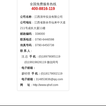
全国免费服务热线
400-8816-119
公司名称
公司地址
：江西省新余市仙来中大道
邮政编码
联系电话
传真号码
联 系 人
： 

  沈 总  
手 机
：(0)18979085119

      (0)19919828119 微信同号

电子邮箱：
  廖经理  
手 机：
(0)18179002119

电子邮箱：
314853836@qq.com
网 　 址
：http://www.qhxf.com