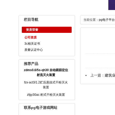
栏目导航
当前位置：
pg电子平台
资质荣誉
公司资质
3c相关证书
质量认证中心
推荐产品
zdms0.6/5s-qh30 自动跟踪定位
射流灭火装置
上一篇：
建筑
fzx-act3/1.2贮压悬挂式干粉灭火
装置
zfgy30ac 柜式干粉灭火装置
联系pg电子游戏网站