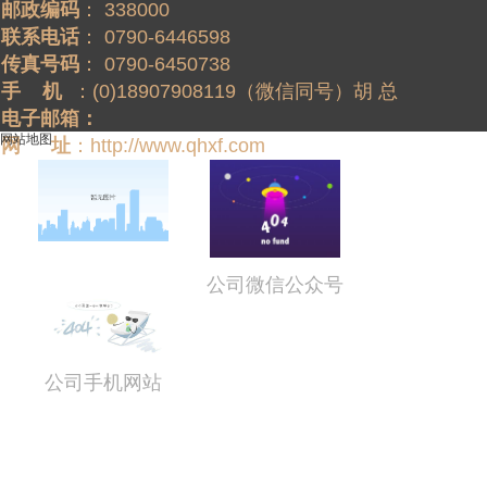
邮政编码
联系电话
传真号码
手    机  
电子邮箱：
网站地图
网 　 址
：http://www.qhxf.com
公司微信公众号
公司手机网站
pg电子游戏网站 copyright © 江西清华实业有限公司 pg电子平台网站的
版权所有  制作维护 

		 "));