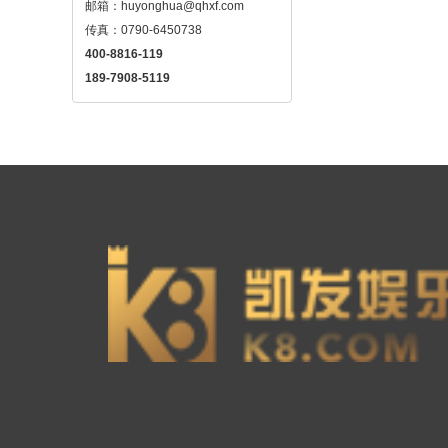
邮箱：
huyonghua@qhxf.com
400-8816-119
189-7908-5119