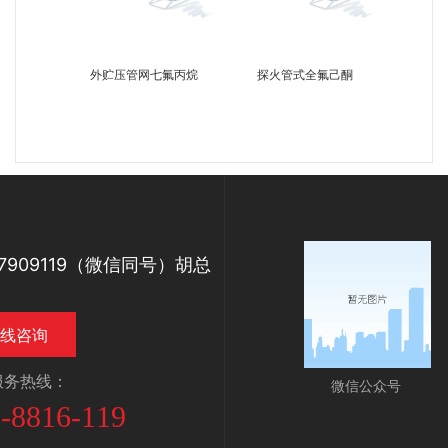
外贮压管网七氟丙烷
探火管式全氟己酮
高
07909119（微信同号）胡总
线咨询
服务热线：
微信公众号
-8816-119